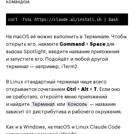
командой:
curl
 -fsSL https://claude.ai/install.sh | bash
На macOS её можно выполнить в Терминале. Чтобы
открыть его, нажмите
Command
+
Space
для
вызова Spotlight, введите название приложения
и запустите его. Подойдёт и любой другой
терминал — например, iTerm2.
В Linux стандартный терминал чаще всего
открывается сочетанием
Ctrl
+
Alt
+
T
. Если оно
не сработало, откройте меню приложений
и найдите
Терминал
или
Консоль
— название
зависит от дистрибутива и рабочего окружения.
Как и в Windows, на macOS и Linux Claude Code