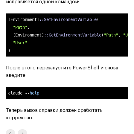
исправляется одной командой:
[Environment]
::SetEnvironmentVariable
(

"Path"
,

  [Environment]
::GetEnvironmentVariable
(
"Path"
, 
"Use
"User"
)
После этого перезапустите PowerShell и снова
введите:
claude --
help
Теперь вызов справки должен сработать
корректно.