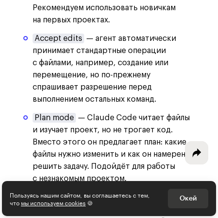
Рекомендуем использовать новичкам
на первых проектах.
Accept edits
— агент автоматически
Интересное - на почту!
принимает стандартные операции
Выберите тему рассылки
с файлами, например, создание или
перемещение, но по-прежнему
и получите 5 бесплатных курсов:
спрашивает разрешение перед
выполнением остальных команд.
Дизайн
Plan mode
— Claude Code читает файлы
Программирование
и изучает проект, но не трогает код.
Вместо этого он предлагает план: какие
Разработка игр
файлы нужно изменить и как он намерен
решить задачу. Подойдёт для работы
Психология, общество
с незнакомым проектом.
Менеджмент
Пользуясь нашим сайтом, вы соглашаетесь с тем,
Auto mode
— автономный режим,
Окей
что
мы используем cookies
🍪
Маркетинг
в котором агент редко обращается