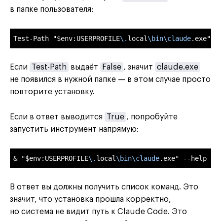
в папке пользователя:
Test-Path "
$env:USERPROFILE
\
.
local
\
bin
\
claude
.exe"
Если
Test-Path
выдаёт
False
, значит
claude.exe
не появился в нужной папке — в этом случае просто
повторите установку.
Если в ответ выводится
True
, попробуйте
запустить инструмент напрямую:
& "
$env:USERPROFILE
\
.
local
\
bin
\
claude
.exe" --help
В ответ вы должны получить список команд. Это
значит, что установка прошла корректно,
но система не видит путь к Claude Code. Это