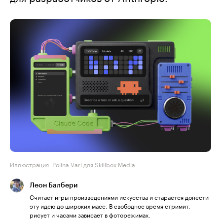
Иллюстрация: Polina Vari для Skillbox Media
Леон Балбери
Считает игры произведениями искусства и старается донести
эту идею до широких масс. В свободное время стримит,
рисует и часами зависает в фоторежимах.