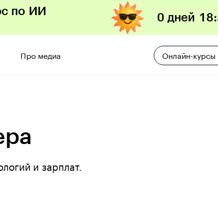
рс по ИИ
0 дней
18
:
Про медиа
Онлайн-курсы
ера
ологий и зарплат.