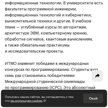
информационные технологии. В университете есть
факультеты программной инженерии,
информационных технологий и кибернетики,
вычислительной техники и другие. В учебном
Интересное - на почту!
плане — углублённые курсы по алгоритмам,
Выберите тему рассылки
архитектуре ЭВМ, компьютерному зрению,
и получите 5 бесплатных курсов:
обработке сигналов, квантовым вычислениям,
а также обязательные практикумы
и исследовательские проекты.
Дизайн
Программирование
ИТМО знаменит победами в международных
конкурсах по программированию. Студенты вуза
Разработка игр
семь раз становились победителями
Международной студенческой олимпиады
Психология, общество
по программированию (ICPC). Это абсолютный
Менеджмент
рекорд, который ещё ни один вуз в мире не смог
Пользуясь нашим сайтом, вы соглашаетесь с тем,
Окей
что
мы используем cookies
🍪
побить.
Маркетинг