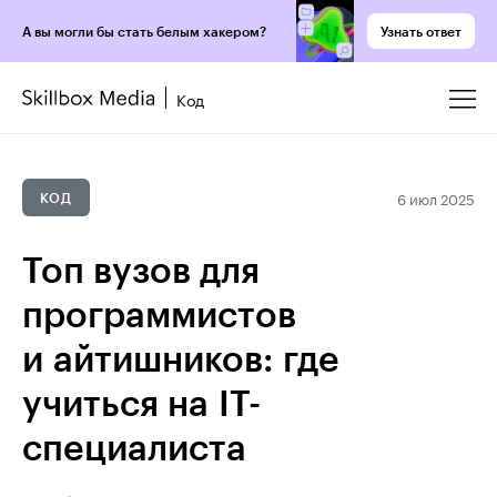
Узнать ответ
А вы могли бы стать белым хакером?
Код
6 июл 2025
КОД
Топ вузов для
программистов
и айтишников: где
учиться на IT-
специалиста