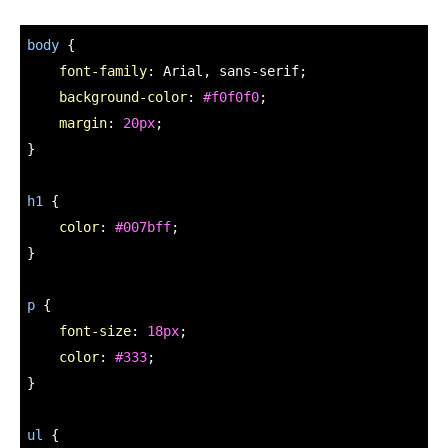
body
 {

font-family
: Arial, sans-serif;

background-color
: 
#f0f0f0
;

margin
: 
20px
;

}

h1
 {

color
: 
#007bff
;

}

p
 {

font-size
: 
18px
;

color
: 
#333
;

}

ul
 {
