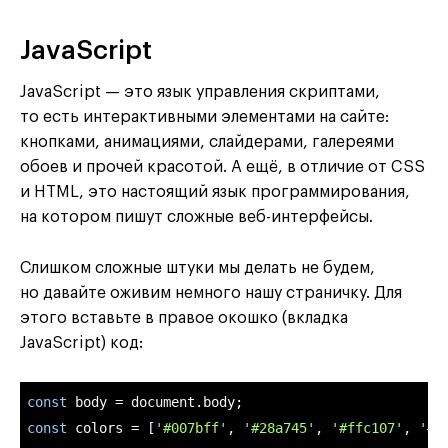
JavaScript
JavaScript — это язык управления скриптами,
то есть интерактивными элементами на сайте:
кнопками, анимациями, слайдерами, галереями
обоев и прочей красотой. А ещё, в отличие от CSS
и HTML, это настоящий язык программирования,
на котором пишут сложные веб-интерфейсы.
Слишком сложные штуки мы делать не будем,
но давайте оживим немного нашу страничку. Для
этого вставьте в правое окошко (вкладка
JavaScript) код:
const
 body = 
document
const
 colors = [
'#007bff'
, 
'#28a745'
, 
'#ffc107'
, 
'#d