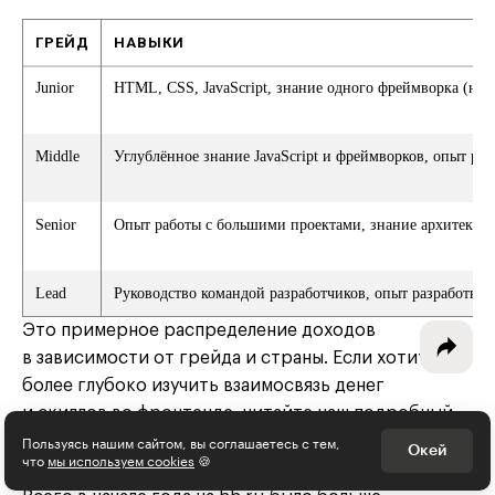
ГРЕЙД
НАВЫКИ
Junior
HTML, CSS, JavaScript, знание одного фреймворка (напри
Интересное - на почту!
Выберите тему рассылки
Middle
Углублённое знание JavaScript и фреймворков, опыт ра
и получите 5 бесплатных курсов:
Senior
Опыт работы с большими проектами, знание архитекту
Дизайн
Программирование
Lead
Руководство командой разработчиков, опыт разработки
Это примерное распределение доходов
Разработка игр
в зависимости от грейда и страны. Если хотите
Психология, общество
более глубоко изучить взаимосвязь денег
и скиллов во фронтенде, читайте наш подробный
Менеджмент
Пользуясь нашим сайтом, вы соглашаетесь с тем,
материал
о зарплатах фронтенд-разработчиков
.
Окей
что
мы используем cookies
🍪
Маркетинг