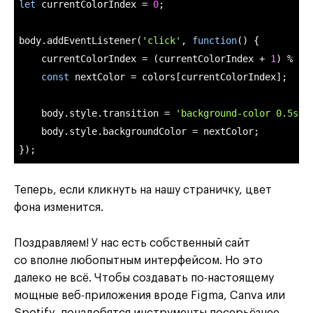
let
 currentColorIndex = 
0
;

body.addEventListener(
'click'
, 
function
(
) 
{

    currentColorIndex = (currentColorIndex + 
1
) % co
const
 nextColor = colors[currentColorIndex];

    body.style.transition = 
'background-color 0.5s e
    body.style.backgroundColor = nextColor;

});
Теперь, если кликнуть на нашу страничку, цвет
фона изменится.
Поздравляем! У нас есть собственный сайт
со вполне любопытным интерфейсом. Но это
далеко не всё. Чтобы создавать по-настоящему
мощные веб-приложения вроде Figma, Canva или
Spotify, понадобятся инструменты посерьёзнее.