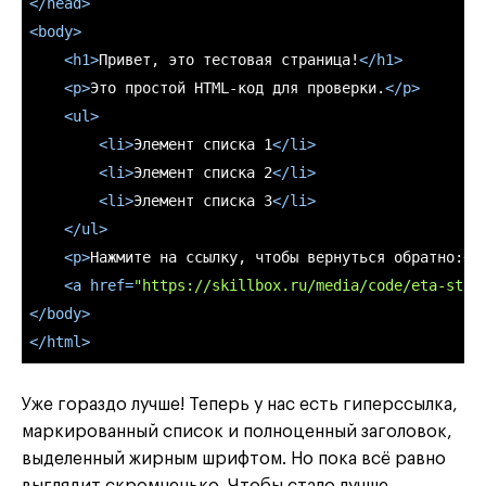
</
head
>
<
body
>
<
h1
>
Привет, это тестовая страница!
</
h1
>
<
p
>
Это простой HTML-код для проверки.
</
p
>
<
ul
>
<
li
>
Элемент списка 1
</
li
>
<
li
>
Элемент списка 2
</
li
>
<
li
>
Элемент списка 3
</
li
>
</
ul
>
<
p
>
Нажмите на ссылку, чтобы вернуться обратно:
</
<
a
href
=
"https://skillbox.ru/media/code/eta-stat
</
body
>
</
html
>
Уже гораздо лучше! Теперь у нас есть гиперссылка,
маркированный список и полноценный заголовок,
выделенный жирным шрифтом. Но пока всё равно
выглядит скромненько. Чтобы стало лучше,