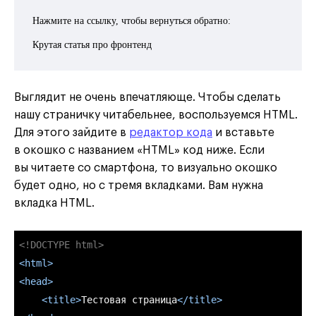
Нажмите на ссылку, чтобы вернуться обратно:
Крутая статья про фронтенд
Выглядит не очень впечатляюще. Чтобы сделать
нашу страничку читабельнее, воспользуемся HTML.
Для этого зайдите в
редактор кода
и вставьте
в окошко с названием «HTML» код ниже. Если
вы читаете со смартфона, то визуально окошко
будет одно, но с тремя вкладками. Вам нужна
вкладка HTML.
<!DOCTYPE html>
<
html
>
<
head
>
<
title
>
Тестовая страница
</
title
>