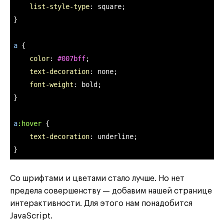
list-style-type
: square;

}

a
 {

color
: 
#007bff
;

text-decoration
: none;

font-weight
: bold;

}

a
:hover
 {

text-decoration
: underline;

}
Со шрифтами и цветами стало лучше. Но нет
предела совершенству — добавим нашей странице
интерактивности. Для этого нам понадобится
JavaScript.