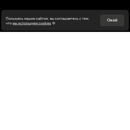
Психология, общество
Менеджмент
Пользуясь нашим сайтом, вы соглашаетесь с тем,
Окей
что
мы используем cookies
🍪
Маркетинг
Электронная почта
Подписаться
Я согласен на
обработку персональных данных
Нажимая на кнопку, я соглашаюсь с
правилами пользования
Платформой
Я согласен
получать рекламу и звонки