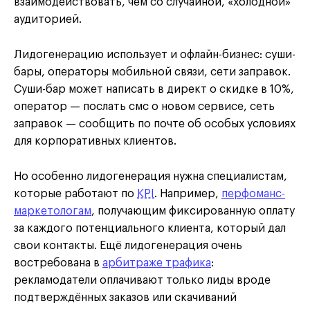
взаимодействовать, чем со случайной, «холодной»
аудиторией.
Лидогенерацию использует и офлайн-бизнес: суши-
бары, операторы мобильной связи, сети заправок.
Суши-бар может написать в директ о скидке в 10%,
оператор — послать смс о новом сервисе, сеть
заправок — сообщить по почте об особых условиях
для корпоративных клиентов.
Но особенно лидогенерация нужна специалистам,
которые работают по
KPI
. Например,
перфоманс-
маркетологам
, получающим фиксированную оплату
за каждого потенциального клиента, который дал
свои контакты. Ещё лидогенерация очень
востребована в
арбитраже трафика
:
рекламодатели оплачивают только лиды вроде
подтверждённых заказов или скачиваний