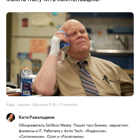
Кадр: сериал «Бруклин 9-9» / Fremulon
Катя Равальдини
Обозреватель Skillbox Media. Пишет про бизнес, маркетинг,
финансы и IT. Работала с Avito Tech, «Яндексом»,
«Ситилинком», Ozon и «Росатомом».