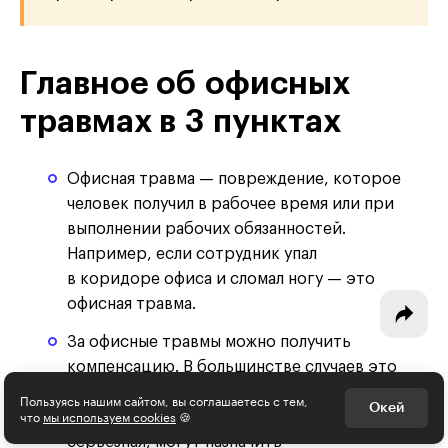
Главное об офисных
Интересное - на почту!
травмах в 3 пунктах
Выберите тему рассылки
и получите 5 бесплатных курсов:
Офисная травма — повреждение, которое
человек получил в рабочее время или при
Дизайн
выполнении рабочих обязанностей.
Например, если сотрудник упал
Программирование
в коридоре офиса и сломал ногу — это
Разработка игр
офисная травма.
За офисные травмы можно получить
Психология, общество
компенсацию. В большинстве случаев это
Менеджмент
оплата больничного листа в размере 100%
Пользуясь нашим сайтом, вы соглашаетесь с тем,
Окей
что
мы используем cookies
🍪
от среднего заработка. Если травма
Маркетинг
серьёзная, могут назначить