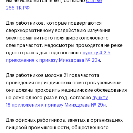
им не исполнится 18 лет, согласно
статье
266 ТК РФ
.
Для работников, которые подвергаются
сверхнормативному воздействию излучения
электромагнитного поля широкополосного
спектра частот, медосмотры проводятся не реже
одного раза в два года согласно
пункту 4.2.5
приложения к приказу Минздрава № 29н
.
Для работников моложе 21 года частота
проведения периодических осмотров увеличена:
они должны проходить медицинские обследования
не реже одного раза в год, согласно
пункту
18 приложения к приказу Минздрава № 29н
.
Для офисных работников, занятых в организациях
пищевой промышленности, общественного