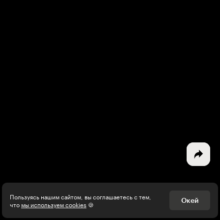
Интересное - на почту!
Выберите тему рассылки
и получите 5 бесплатных курсов:
Дизайн
Программирование
Разработка игр
Психология, общество
Менеджмент
Пользуясь нашим сайтом, вы соглашаетесь с тем,
Окей
что
мы используем cookies
🍪
Маркетинг