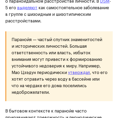
о параноидальном расстройстве личности. В
DSM
-
5 его
выделяют
как самостоятельное заболевание
в группе с шизоидным и шизотипическим
расстройствами.
Паранойя — частый спутник знаменитостей
и исторических личностей. Большая
ответственность или власть, избыток
внимания могут привести к формированию
устойчивого недоверия к миру. Например,
Мао Цзэдун периодически
утверждал
, что его
хотят отравить через воду в бассейне или
что на чердаке его дома поселились
недоброжелатели.
В бытовом контексте к паранойе часто
приравнивают тревожность и периодические