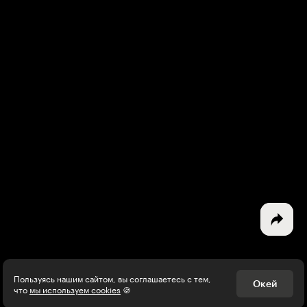
Интересное - на почту!
Выберите тему рассылки
и получите 5 бесплатных курсов:
Дизайн
Программирование
Разработка игр
Психология, общество
Менеджмент
Пользуясь нашим сайтом, вы соглашаетесь с тем,
Окей
что
мы используем cookies
🍪
Маркетинг