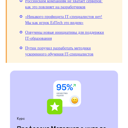
Российским компаниям не хватает серверов:
как это повлияет на разработчиков
«Никакого профицита IT‑специалистов нет!
Мы как игрок EdTech это видим»
Озвучены новые инициативы для поддержки
IT-образования
Путин поручил разработать методики
ускоренного обучения IT-специалистов
Курс