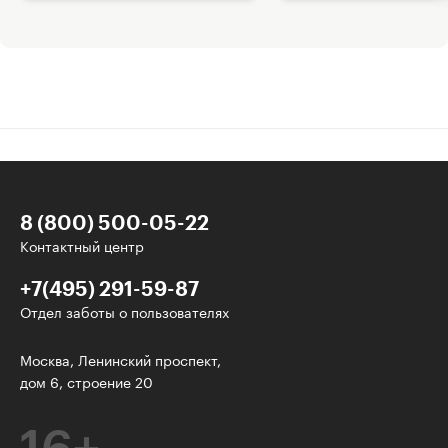
8 (800) 500-05-22
Контактный центр
+7(495) 291-59-87
Отдел заботы о пользователях
Интересное - на почту!
Москва, Ленинский проспект,
дом 6, строение 20
Выберите тему рассылки
и получите 5 бесплатных курсов: