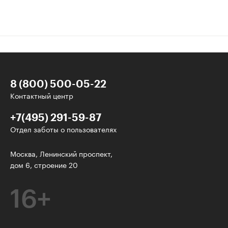
8 (800) 500-05-22
Контактный центр
+7(495) 291-59-87
Отдел заботы о пользователях
Интересное - на почту!
Москва, Ленинский проспект,
дом 6, строение 20
Выберите тему рассылки
и получите 5 бесплатных курсов:
16+
Дизайн