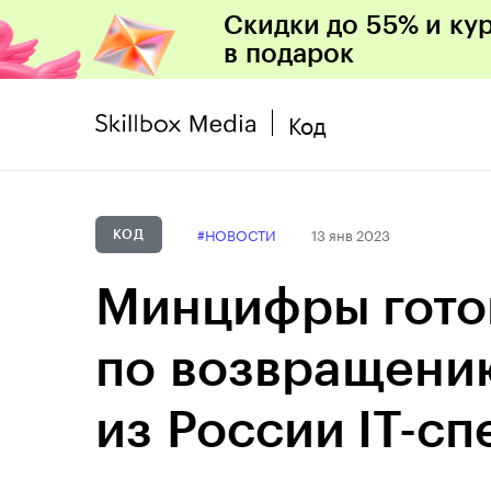
Скидки до 55% и ку
в подарок
Код
#НОВОСТИ
13 янв 2023
КОД
Минцифры готов
по возвращени
из России IT-с