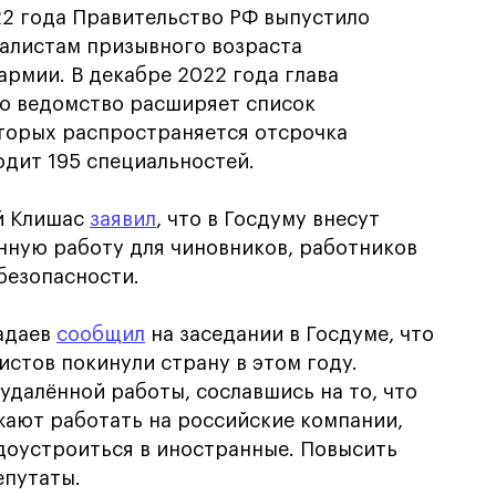
022 года Правительство РФ выпустило
иалистам призывного возраста
 армии. В декабре 2022 года глава
о ведомство расширяет список
оторых распространяется отсрочка
одит 195 специальностей.
й Клишас
заявил
, что в Госдуму внесут
нную работу для чиновников, работников
безопасности.
адаев
сообщил
на заседании в Госдуме, что
истов покинули страну в этом году.
удалённой работы, сославшись на то, что
жают работать на российские компании,
доустроиться в иностранные. Повысить
путаты.