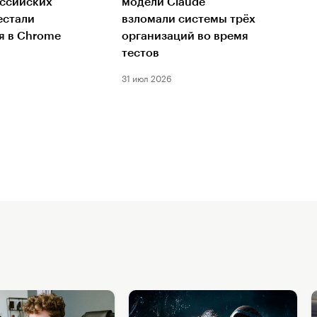
оссийских
модели Claude
естали
взломали системы трёх
я в Chrome
организаций во время
тестов
31 июл 2026