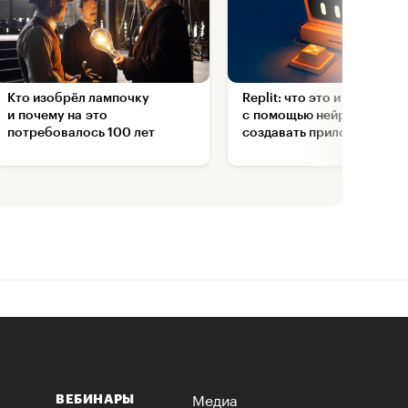
Кто изобрёл лампочку
Replit: что это и как
и почему на это
с помощью нейросети
потребовалось 100 лет
создавать приложения
Медиа
ВЕБИНАРЫ