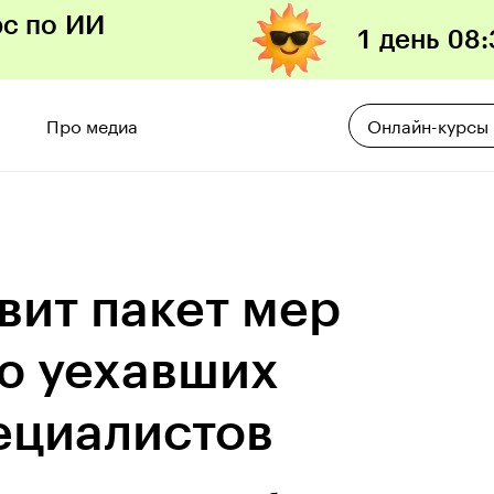
рс по ИИ
1 день
08
:
Про медиа
Онлайн-курсы
ит пакет мер
ю уехавших
пециалистов