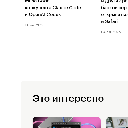
Muse Code —
и других р
конкурента Claude Code
банков пер
и OpenAI Codex
открыватьс
и Safari
06 авг 2026
04 авг 2026
Это интересно