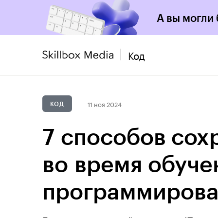
А вы могли
Код
11 ноя 2024
КОД
7 способов сох
во время обуче
программиров