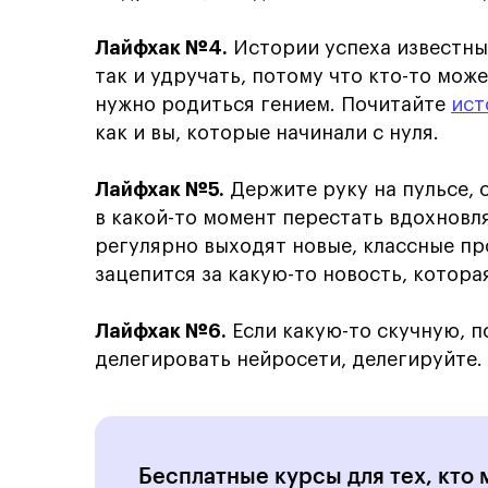
Лайфхак
№
4.
Истории успеха известны
так и удручать, потому что кто-то мож
нужно родиться гением. Почитайте
ист
как и вы, которые начинали с нуля.
Лайфхак
№
5.
Держите руку на пульсе, 
в какой-то момент перестать вдохновля
регулярно выходят новые, классные про
зацепится за какую-то новость, котора
Лайфхак
№
6.
Если какую-то скучную, 
делегировать нейросети, делегируйте.
Бесплатные курсы для тех, кто 