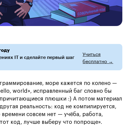
году
Учиться
ниях IT и сделайте первый шаг
бесплатно →
ограммирование, море кажется по колено —
llo, world», исправленный баг словно бы
 причитающиеся плюшки :) А потом материал
другая реальность: код не компилируется,
ё времени совсем нет — учёба, работа,
этот код, лучше выберу что попроще».