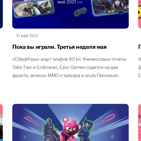
21 май 2021
Пока вы играли. Третья неделя мая
«СберИгры» ищут эльфов 80 lvl. Финансовые отчёты
Ф
Take-Two и Embracer, Epic Games судится на два
ф
фронта, анонсы MMO-сталкера и souls-Пиноккио.
E