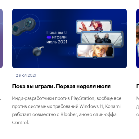
2 июл 2021
Пока вы играли. Первая неделя июля
,
Инди-разработчики против PlayStation, вообще все
M
против системных требований Windows 11, Konami
д
работает совместно с Bloober, анонс спин-оффа
с
Control.