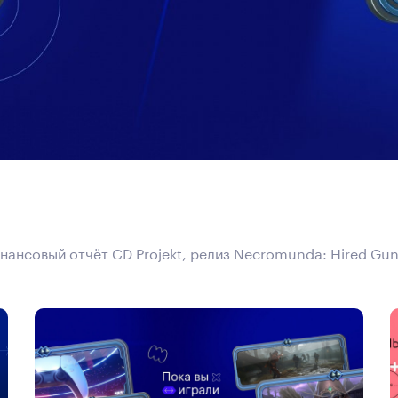
инансовый отчёт CD Projekt, релиз Necromunda: Hired Gun