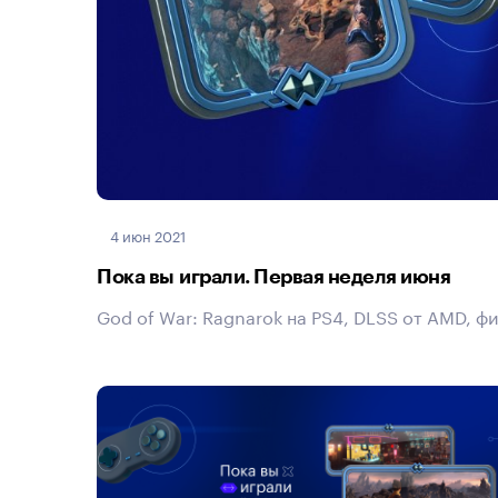
4 июн 2021
Пока вы играли. Первая неделя июня
God of War: Ragnarok на PS4, DLSS от AMD, ф