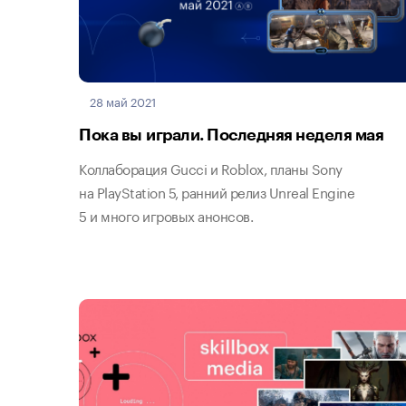
28 май 2021
Пока вы играли. Последняя неделя мая
Коллаборация Gucci и Roblox, планы Sony
на PlayStation 5, ранний релиз Unreal Engine
5 и много игровых анонсов.