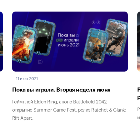
11 июн 2021
Пока вы играли. Вторая неделя июня
Геймплей Elden Ring, анонс Battlefield 2042,
Р
открытие Summer Game Fest, релиз Ratchet & Clank:
и
Rift Apart.