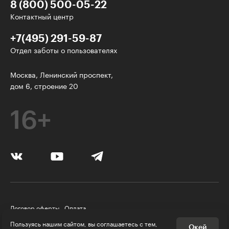
8 (800) 500-05-22
Контактный центр
+7(495) 291-59-87
Отдел заботы о пользователях
У нас есть классные рассылки!
Москва, Ленинский проспект,
дом 6, строение 20
Электронная почта
16+
Подписаться
Я согласен на
обработку персональных данных
Нажимая на кнопку, я соглашаюсь с
правилами пользования
Платформой
Договор оферты
Оплата
Я согласен
получать рекламу и звонки
Правила пользования Платформой
Пользуясь нашим сайтом, вы соглашаетесь с тем,
Окей