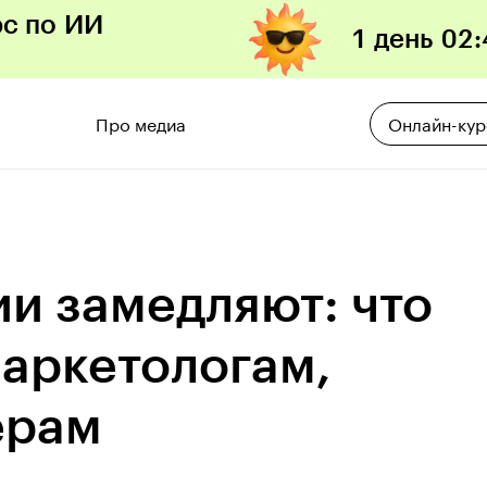
рс по ИИ
1 день
02
:
Про медиа
Онлайн-ку
ии замедляют: что
маркетологам,
ерам