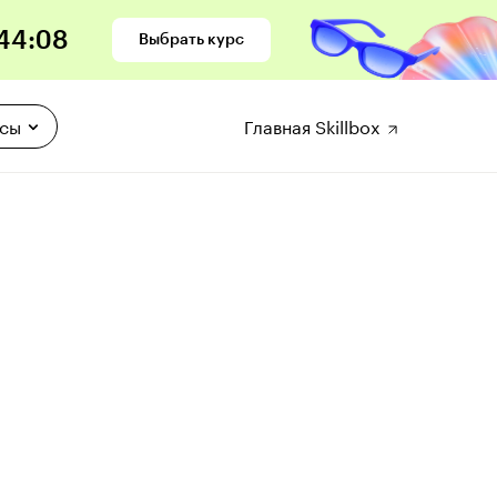
44
:
07
Выбрать курс
рсы
Главная Skillbox