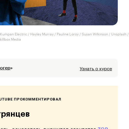
Kumpan Electric / Hayley Murray / Pauline Loroy / Susan Wilkinson / Unsplash 
killbox Media
Узнать о курсе
огер
»
OUTUBE ПРОКОММЕНТИРОВАЛ
грянцев