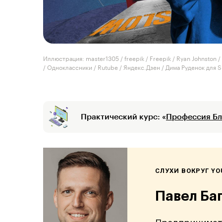
Иллюстрация: master1305 / freepik / Freepik / Ryan Johnston / 
/ Одноклассники / Rutube / Яндекс.Дзен / Дима Руденок для S
Практический курс: «
Профессия Бл
СЛУХИ ВОКРУГ Y
Павел Ба