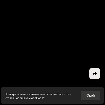
Интересное - на почту!
Выберите тему рассылки
и получите 5 бесплатных курсов:
Дизайн
Программирование
Разработка игр
Психология, общество
Менеджмент
Пользуясь нашим сайтом, вы соглашаетесь с тем,
Окей
что
мы используем cookies
🍪
Маркетинг