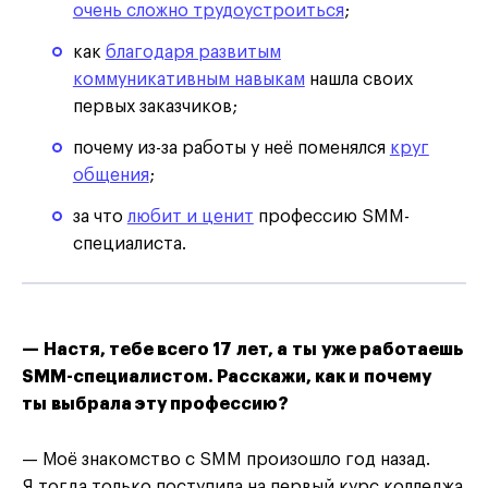
очень сложно трудоустроиться
;
как
благодаря развитым
коммуникативным навыкам
нашла своих
первых заказчиков;
почему из-за работы у неё поменялся
круг
общения
;
за что
любит и ценит
профессию SMM-
специалиста.
— Настя, тебе всего 17 лет, а ты уже работаешь
SMM-специалистом. Расскажи, как и почему
ты выбрала эту профессию?
— Моё знакомство с SMM произошло год назад.
Я тогда только поступила на первый курс колледжа