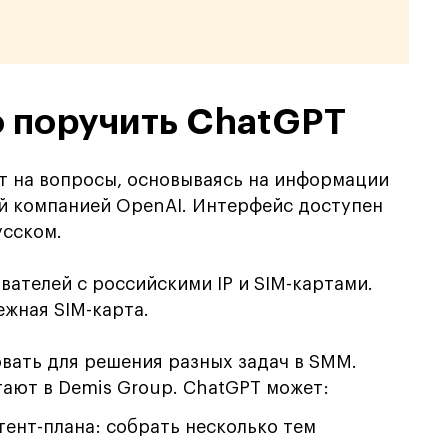
о поручить ChatGPT
т на вопросы, основываясь на информации
ой компанией OpenAI. Интерфейс доступен
усском.
вателей с российскими IP и SIM-картами.
ежная SIM-карта.
вать для решения разных задач в SMM.
тают в Demis Group. ChatGPT может:
ент-плана: собрать несколько тем