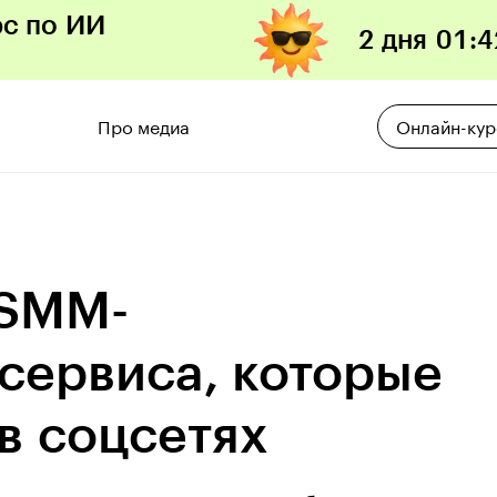
рс по ИИ
2 дня
01
:
4
Про медиа
Онлайн-ку
 SMM-
 сервиса, которые
 в соцсетях