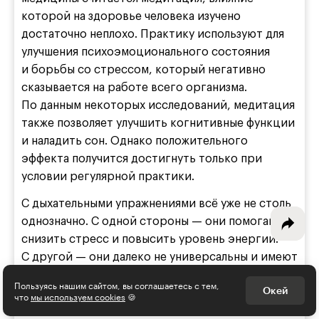
которой на здоровье человека изучено
достаточно неплохо. Практику используют для
улучшения психоэмоционального состояния
и борьбы со стрессом, который негативно
Интересное - на почту!
сказывается на работе всего организма.
Выберите тему рассылки
По данным некоторых исследований, медитация
и получите 5 бесплатных курсов:
также позволяет улучшить когнитивные функции
и наладить сон. Однако положительного
Дизайн
эффекта получится достигнуть только при
условии регулярной практики.
Программирование
С дыхательными упражнениями всё уже не столь
Разработка игр
однозначно. С одной стороны — они помогают
снизить стресс и повысить уровень энергии.
Психология, общество
С другой — они далеко не универсальны и имеют
ряд противопоказаний. Прежде всего это
Менеджмент
Пользуясь нашим сайтом, вы соглашаетесь с тем,
Окей
хронические болезни сердца и сосудов, в том
что
мы используем cookies
🍪
Маркетинг
числе нарушение свёртываемости крови