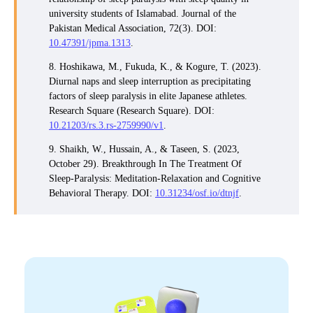
university students of Islamabad. Journal of the
Pakistan Medical Association, 72(3). DOI:
10.47391/jpma.1313
.
8. Hoshikawa, M., Fukuda, K., & Kogure, T. (2023).
Diurnal naps and sleep interruption as precipitating
factors of sleep paralysis in elite Japanese athletes.
Research Square (Research Square). DOI:
10.21203/rs.3.rs-2759990/v1
.
9. Shaikh, W., Hussain, A., & Taseen, S. (2023,
October 29). Breakthrough In The Treatment Of
Sleep-Paralysis: Meditation-Relaxation and Cognitive
Behavioral Therapy. DOI:
10.31234/osf.io/dtnjf
.