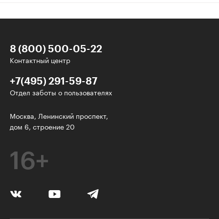
8 (800) 500-05-22
Контактный центр
+7(495) 291-59-87
Отдел заботы о пользователях
Интересное - на почту!
Москва, Ленинский проспект,
дом 6, строение 20
Выберите тему рассылки
и получите 5 бесплатных курсов:
16+
Дизайн
Программирование
Разработка игр