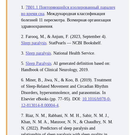
1.
7B01.1 Повторяющийся изолированный паралич
во время сна
. Международная классификация
болезней 11 пересмотра. Всемирная организация
здравоохранения.
2. Farooq, M., & Anjum, F. (2023, September 4).
Sleep paralysis
. StatPearls — NCBI Bookshelf.
3.
Sleep paralysis
. National Health Service.
5.
Sleep Paralysis
. AI generated definition based on:
Handbook of Clinical Neurology, 2019.
6. Miner, B., Jiwa, N., & Koo, B. (2019). Treatment
of Sleep-Related Movement and Circadian Rhythm
Disorders, hypersomnolence, and parasomnias. In
Elsevier eBooks (pp. 77–95). DOI:
10.1016/b978-0-
12-813014-8.00004-4
.
7. Riaz, N. M., Rabbani, N. M. H., Sabir, N. M. J.,
Khan, N. M. A., Manzoor, N. N., & Chaudhry, N. M.
N. (2022). Predictors of sleep paralysis and
relationship of sleep paralysis with sleep quality in