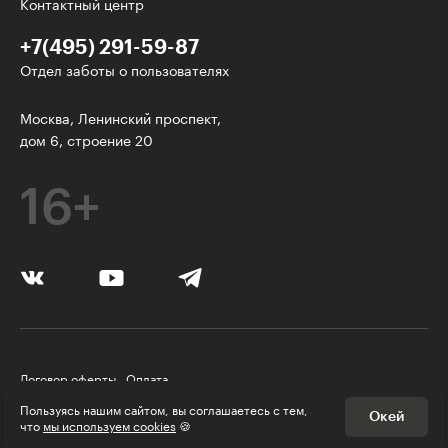
Контактный центр
+7(495) 291-59-87
Отдел заботы о пользователях
Интересное - на почту!
Москва, Ленинский проспект,
дом 6, строение 20
Выберите тему рассылки
и получите 5 бесплатных курсов:
16+
Дизайн
Программирование
Разработка игр
Психология, общество
Договор оферты
Оплата
Менеджмент
Правила пользования Платформой
Пользуясь нашим сайтом, вы соглашаетесь с тем,
Окей
Политика конфиденциальности
© Skillbox, 2026
что
мы используем cookies
🍪
Маркетинг