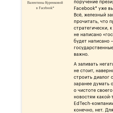
поручение прези
Валентины Куренковой
в Facebook*
Facebook* уже вы
Всё, железный з
прочитать, что 
стратегически, к
не написано «гос
будет написано —
государственные
важно.
А заливать нега
не стоит, наверн
строить диалог 
заранее думать 
о чистоте своего
новостям какой-
EdTech-компании
конечно, нет. Дл