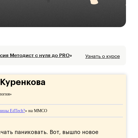
Узнать о курсе
сия Методист с нуля до PRO
»
 Куренкова
логия»
ницы EdTech?
» на ММСО
чать паниковать. Вот, вышло новое