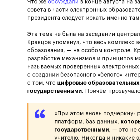
Что же
обсуждали
в конце августа на 
совета в части электронных образоват
президента следует искать именно там
Эта тема не была на заседании центра
Кравцов упомянул, что весь комплекс 
образования, — на особом контроле. К
разработке механизмов и принципов м
называемых проверенных электронных 
о создании безопасного «белого» интер
о том, что
цифровые образовательных
государственными
. Причём прозвучало
«При этом вновь подчеркну: 
платформ, баз данных,
которы
государственными
, — это не
учителю. Никогда и никакие 