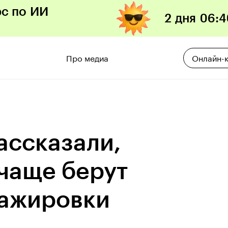
рс по ИИ
2 дня
06
:
4
Про медиа
Онлайн-
ассказали,
 чаще берут
тажировки