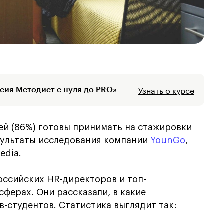
Узнать о курсе
сия Методист с нуля до PRO
»
й (86%) готовы принимать на стажировки
езультаты исследования компании
YounGo
,
edia.
оссийских HR-директоров и топ-
ферах. Они рассказали, в какие
-студентов. Статистика выглядит так: