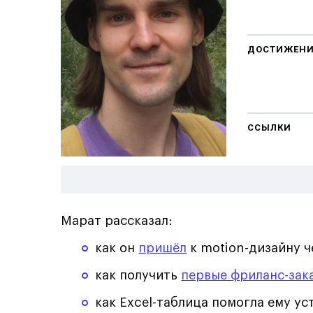
ДОСТИЖЕН
ССЫЛКИ
Марат рассказал:
как он
пришёл
к motion-дизайну ч
как получить
первые фриланс-зак
как Excel-таблица помогла ему у