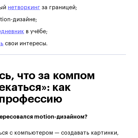
ный
нетворкинг
за границей;
tion-дизайне;
едневник
в учёбе;
ть
свои интересы.
сь, что за компом
екаться»: как
в профессию
нтересовался motion-дизайном?
ься с компьютером — создавать картинки,