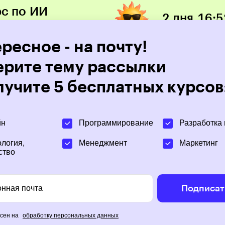
рс по ИИ
2 дня
16
:
5
ресное - на почту!
Про медиа
Онлайн-курс
рите тему рассылки
лучите 5 бесплатных курсов
 2025
йн
Программирование
Разработка 
меть всё и ничем
логия,
Менеджмент
Маркетинг
ство
ься»: история
онная почта
Подписат
ера Марата
асен на
обработку персональных данных