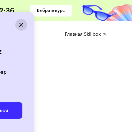
2
:
35
Выбрать курс
ы
Главная Skillbox
:
игр
ься