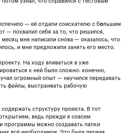
о потом узнал, что справился с тестовым
еспечило — её отдали соискателю с б
о
льшим
т — похвалил себя за то, что решился,
 месяц мне написали снова — оказалось, что
лось, и мне предложили занять его место.
роекту. На ходу вливаться в уже
роваться к ней было сложно: конечно,
олучал огромный опыт — научился передавать
ить файлы, выстраивать рабочую
 содержать структуру проекта. В тот
открытием, ведь прежде я совсем
ри программы можно создавать папки
них всё необходимое. Это была первая