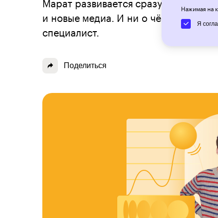
Марат развивается сразу в трёх нап
Нажимая на к
и новые медиа. И ни о чём не жалее
Я согл
специалист.
Поделиться