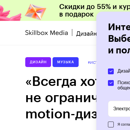
Скидки до 55% и ку
в подарок
Инте
Дизайн
Выбе
и по
#ИСТОРИИ
2 июн
ДИЗАЙН
МУЗЫКА
Диза
«Всегда хотел у
Психо
обще
не ограничиват
Электр
motion-дизайн
Я согл