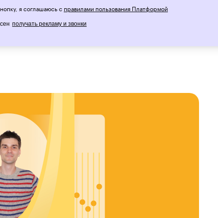
равлениях — это музыка, моушн-дизайн
нопку, я соглашаюсь с
правилами пользования Платформой
т — он растёт как универсальный
асен
получать рекламу и звонки