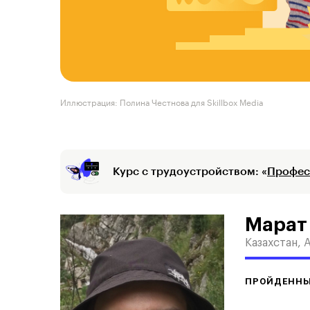
Иллюстрация: Полина Честнова для Skillbox Media
Курс с трудоустройством: «
Профес
Марат
Казахстан, 
ПРОЙДЕННЫ