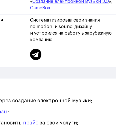
«
Создание электронной музыки 3.0
»,
GameBox
ИЯ
Систематизировал свои знания
по motion- и sound-дизайну
и устроился на работу в зарубежную
компанию.
ерез создание электронной музыки;
азы
;
становить
прайс
за свои услуги;