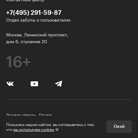
+7(495) 291-59-87
Отдел заботы о пользователях
Интересное - на почту!
Москва, Ленинский проспект,
дом 6, строение 20
Выберите тему рассылки
и получите 5 бесплатных курсов:
16+
Дизайн
Программирование
Разработка игр
Психология, общество
Договор оферты
Оплата
Менеджмент
Правила пользования Платформой
Пользуясь нашим сайтом, вы соглашаетесь с тем,
Окей
Политика конфиденциальности
© Skillbox, 2026
что
мы используем cookies
🍪
Маркетинг