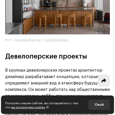
Интересное - на почту!
Выберите тему рассылки
Фото: «
Академия Культура
» /
Fruit Design Studio
и получите 5 бесплатных курсов:
Девелоперские проекты
Дизайн
Программирование
В крупных девелоперских проектах архитектор-
дизайнер разрабатывает концепции, которые
Разработка игр
определяют внешний вид и атмосферу будущего
Психология, общество
комплекса. Он может работать над общественными
пространствами, лобби, планировками квартир
Менеджмент
Пользуясь нашим сайтом, вы соглашаетесь с тем,
или общей архитектурной идеей проекта. В таких
Окей
что
мы используем cookies
🍪
проектах важно продумать не только архитектуру
Маркетинг