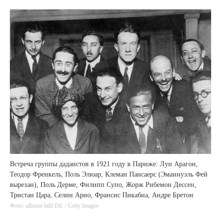
Встреча группы дадаистов в 1921 году в Париже: Луи Арагон,
Теодор Френкель, Поль Элюар, Клеман Пансаерс (Эманнуэль Фей
вырезан), Поль Дерме, Филипп Супо, Жорж Рибемон Дессен,
Тристан Цара, Селин Арно, Франсис Пикабиа, Андре Бретон
Фото: ullstein bild Dtl. / Getty Images