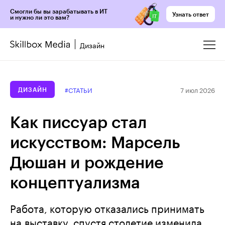
Смогли бы вы зарабатывать в ИТ
Узнать ответ
и нужно ли это вам?
Дизайн
7 июл 2026
#СТАТЬИ
ДИЗАЙН
Как писсуар стал
искусством: Марсель
Дюшан и рождение
концептуализма
Работа, которую отказались принимать
на выставку, спустя столетие изменила