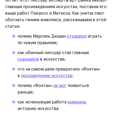
90 лет этот писсуар эксперты арт-рынка назовут
главным произведением искусства, поставив его
выше работ Пикассо и Матисса. Как унитаз смог
обогнать гениев живописи, рассказываем в этой
статье:
почему Марсель Дюшан
отказался
играть
по чужим правилам;
как обычный писсуар стал главным
скандалом
в искусстве;
что на самом деле превратило «Фонтан»
в
произведение искусства
;
почему «Фонтан»
не мог
появиться
раньше;
как исчезнувшая работа
изменила
историю искусства.