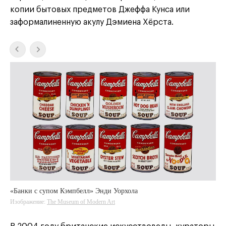
копии бытовых предметов Джеффа Кунса или
заформалиненную акулу Дэмиена Хёрста.
«Банки с супом Кэмпбелл» Энди Уорхола
Изображение:
The Museum of Modern Art
YouTube