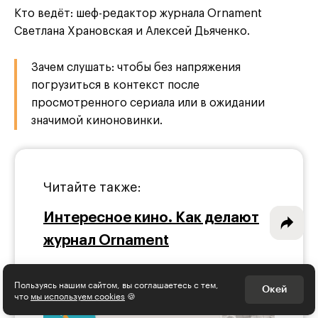
Кто ведёт: шеф-редактор журнала Ornament
Светлана Храновская и Алексей Дьяченко.
Зачем слушать: чтобы без напряжения
Интересное - на почту!
погрузиться в контекст после
Выберите тему рассылки
просмотренного сериала или в ожидании
и получите 5 бесплатных курсов:
значимой киноновинки.
Дизайн
Программирование
Читайте также:
Разработка игр
Интересное кино. Как делают
журнал Ornament
Психология, общество
Менеджмент
Пользуясь нашим сайтом, вы соглашаетесь с тем,
Окей
что
мы используем cookies
🍪
Маркетинг