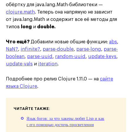
обёртку для java.lang.Math-библиотеки —
clojure.math
. Теперь она напрямую не зависит
от java.lang.Math и содержит все её методы для
типов
long
и
double.
Что ещё?
Добавили новые общие функции:
abs
,
NaN?
,
infinite?
,
parse-double
,
parse-long
,
parse-
boolean
,
parse-uuid
,
random-uuid
,
update-keys
,
update-vals
и
iteration
.
Подробнее про релиз Clojure 1.11.0 — на
сайте
языка Clojure
.
ЧИТАЙТЕ ТАКЖЕ:
Язык богов: за что хакеры любят Lisp и как
с его помощью достичь просветления