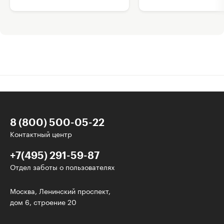
8 (800) 500-05-22
Контактный центр
+7(495) 291-59-87
Отдел заботы о пользователях
Интересное - на почту!
Москва, Ленинский проспект,
дом 6, строение 20
Выберите тему рассылки
и получите 5 бесплатных курсов: