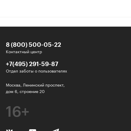
8 (800) 500-05-22
Контактный центр
+7(495) 291-59-87
Отдел заботы о пользователях
Интересное - на почту!
Москва, Ленинский проспект,
дом 6, строение 20
Выберите тему рассылки
и получите 5 бесплатных курсов:
16+
Дизайн
Программирование