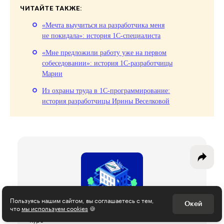
ЧИТАЙТЕ ТАКЖЕ:
«Мечта выучиться на разработчика меня
не покидала»: история 1С‑специалиста
Интересное - на почту!
«Мне предложили работу уже на первом
собеседовании»: история 1С-разработчицы
Выберите тему рассылки
Марии
и получите 5 бесплатных курсов:
Из охраны труда в 1С-программирование:
история разработчицы Ирины Веселковой
Дизайн
Программирование
Разработка игр
Психология, общество
Менеджмент
Пользуясь нашим сайтом, вы соглашаетесь с тем,
Окей
что
мы используем cookies
🍪
Маркетинг
Курс