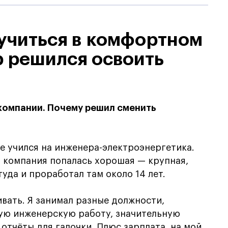
учиться в комфортном
р решился освоить
 компании. Почему решил сменить
де учился на инженера-электроэнергетика.
и компания попалась хорошая — крупная,
туда и проработал там около 14 лет.
ивать. Я занимал разные должности,
ную инженерскую работу, значительную
отчёты для галочки. Плюс зарплата, на мой