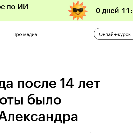
рс по ИИ
0 дней
11
:
Про медиа
Онлайн-курсы
да после 14 лет
боты было
 Александра