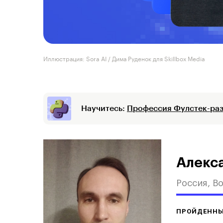
Иллюстрация: Sora AI / Дима Руденок для Skillbox Media
Научитесь:
Профессия Фулстек-раз
Алекс
Россия, В
ПРОЙДЕННЫ