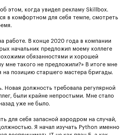
б этом, когда увидел рекламу Skillbox.
ься в комфортном для себя темпе, смотреть
ремя.
а работе. В конце 2020 года в компании
орых начальник предложил моему коллеге
 похожими обязанностями и хорошей
му мне такого не предложили?» В итоге мне
ня на позицию старшего мастера бригады.
ть. Новая должность требовала регулярной
ллег, были крайне непростыми. Мне стало
назад уже не было.
ть для себя запасной аэродром на случай,
должностью. Я начал изучать Python именно
л воспринимать IT не как план Б, а как