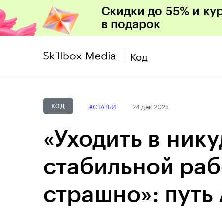
Скидки до 55% и ку
в подарок
Код
#СТАТЬИ
24 дек 2025
КОД
«Уходить в нику
стабильной ра
страшно»: путь