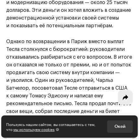
и модернизацию оборудования — около 25 тысяч
долларов. Эти деньги он хотел вложить в создание
демонстрационной установки своей системы
и показывать её потенциальным партнёрам.
Интересное - на почту!
Выберите тему рассылки
Однако по возвращении в Париж вместо выплат
и получите 5 бесплатных курсов:
Тесла столкнулся с бюрократией: руководители
отказывались разбираться с его вопросом. В итоге
он отказался не только от премии, но и от попыток
Дизайн
продвигать свою систему внутри компании —
и уволился. Один из руководителей, Чарльз
Программирование
Батчелор, посоветовал Тесле отправиться в США
Разработка игр
к самому Томасу Эдисону и написал ему
рекомендательное письмо. Тесла продал почти все
Психология, общество
свои вещи, собрал последние деньги на билет
и отправился покорять Америку.
Менеджмент
Пользуясь нашим сайтом, вы соглашаетесь с тем,
Окей
что
мы используем cookies
🍪
Маркетинг