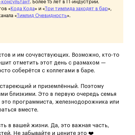
T-консультант
. Более 15 лет в IT-индустрии.
ов «
Кода Кода
» и «
Три тимлида заходят в бар
»,
анала «
Тимлид Очевидность
».
тов и им сочувствующих. Возможно, кто-то
ешит отметить этот день с размахом —
осто соберётся с коллегами в баре.
, стареющий и приземлённый. Поэтому
ми близкими. Это в первую очередь семья
ли это программиста, железнодорожника или
аться вместе.
ть в вашей жизни. Да, это важная часть,
тей. Не забывайте и цените это ❤️