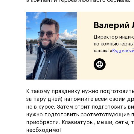
в компании героев любимого сериала.
Валерий 
Директор инди-с
по компьютерным
канала «
Кудрявы
К такому празднику нужно подготовить
за пару дней) напомните всем своим д
не в курсе. Затем стоит подготовить в
нужно подготовить соответствующие по
приобрести. Клавиатуры, мыши, сеты, т
необходимо!