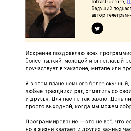
Infrastructure,
I
Ведущий подкаст
автор телеграм-к
Искренне поздравляю всех программис
более пылкий, молодой и огнеглазый р
поучаствует в хакатоне, митапе или пр
Я в этом плане немного более скучный
любые праздники рад отметить со свои
и друзья. Для нас не так важно, День 
просто выходной, когда мы можем собр
Программирование — это не всё, что ес
но в жизни хватает и других важных час