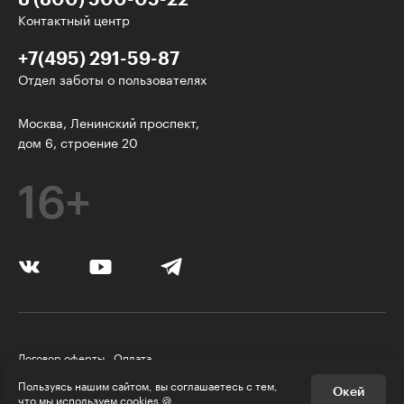
Контактный центр
+7(495) 291-59-87
Отдел заботы о пользователях
Интересное - на почту!
Москва, Ленинский проспект,
дом 6, строение 20
Выберите тему рассылки
и получите 5 бесплатных курсов:
16+
Дизайн
Программирование
Разработка игр
Психология, общество
Договор оферты
Оплата
Менеджмент
Правила пользования Платформой
Пользуясь нашим сайтом, вы соглашаетесь с тем,
Окей
Политика конфиденциальности
© Skillbox, 2026
что
мы используем cookies
🍪