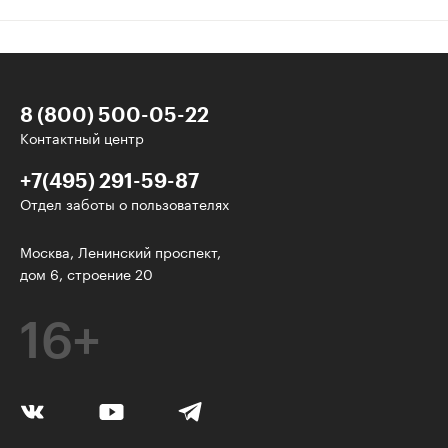
8 (800) 500-05-22
Контактный центр
+7(495) 291-59-87
Отдел заботы о пользователях
Интересное - на почту!
Москва, Ленинский проспект,
дом 6, строение 20
Выберите тему рассылки
и получите 5 бесплатных курсов:
16+
Дизайн
Программирование
Разработка игр