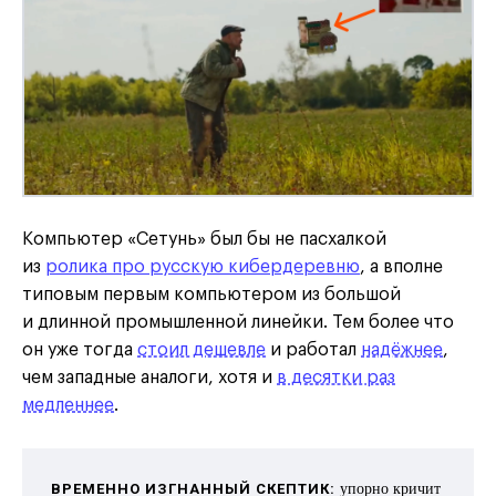
Компьютер «Сетунь» был бы не пасхалкой
из
ролика про русскую кибердеревню
, а вполне
типовым первым компьютером из большой
и длинной промышленной линейки. Тем более что
он уже тогда
стоил дешевле
и работал
надёжнее
,
чем западные аналоги, хотя и
в десятки раз
медленнее
.
ВРЕМЕННО ИЗГНАННЫЙ СКЕПТИК:
упорно кричит