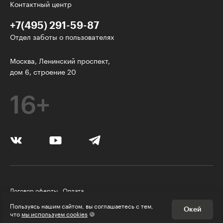
Контактный центр
+7(495) 291-59-87
Отдел заботы о пользователях
У нас есть классные рассылки!
Москва, Ленинский проспект,
дом 6, строение 20
Электронная почта
16+
Подписаться
Я согласен на
обработку персональных данных
Нажимая на кнопку, я соглашаюсь с
правилами пользования
Платформой
Договор оферты
Оплата
Я согласен
получать рекламу и звонки
Правила пользования Платформой
Пользуясь нашим сайтом, вы соглашаетесь с тем,
Окей
Политика конфиденциальности
© Skillbox, 2026
что
мы используем cookies
🍪