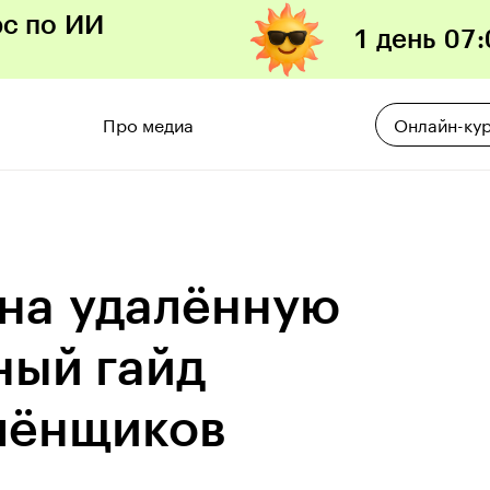
рс по ИИ
1 день
07
:
Про медиа
Онлайн-ку
 на удалённую
ный гайд
алёнщиков