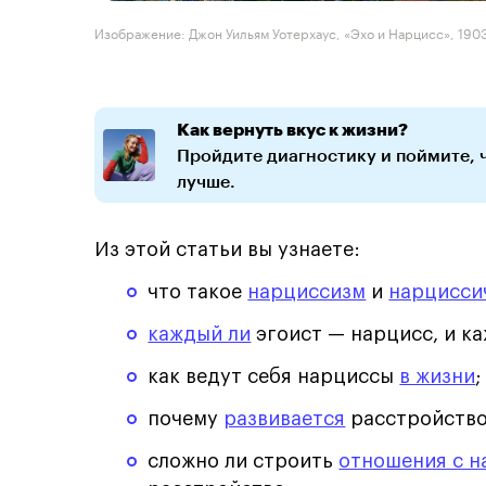
Изображение: Джон Уильям Уотерхаус, «Эхо и Нарцисс», 1903
Как вернуть вкус к жизни?
Пройдите диагностику и поймите, 
лучше.
Из этой статьи вы узнаете:
что такое
нарциссизм
и
нарцисси
каждый ли
эгоист — нарцисс, и к
как ведут себя нарциссы
в жизни
;
почему
развивается
расстройство
сложно ли строить
отношения с 