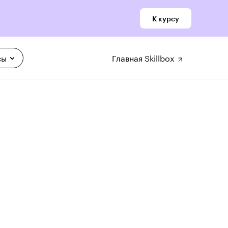
К курсу
сы
Главная Skillbox