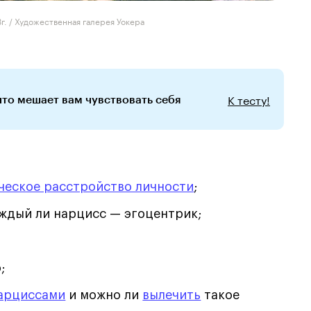
г. / Художественная галерея Уокера
К тесту!
что мешает вам чувствовать себя
ческое расстройство личности
;
аждый ли нарцисс — эгоцентрик;
;
нарциссами
и можно ли
вылечить
такое