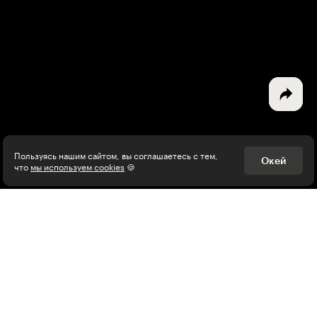
Дизайн
Программирование
Разработка игр
Психология, общество
Менеджмент
Пользуясь нашим сайтом, вы соглашаетесь с тем,
Окей
что
мы используем cookies
🍪
Маркетинг
Электронная почта
Подписаться
Я согласен на
обработку персональных данных