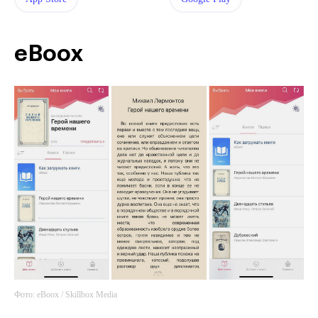
eBoox
Фото: eBoox / Skillbox Media