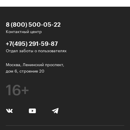
8 (800) 500-05-22
Контактный центр
+7(495) 291-59-87
Отдел заботы о пользователях
Интересное - на почту!
Москва, Ленинский проспект,
дом 6, строение 20
Выберите тему рассылки
и получите 5 бесплатных курсов:
16+
Дизайн
Программирование
Разработка игр