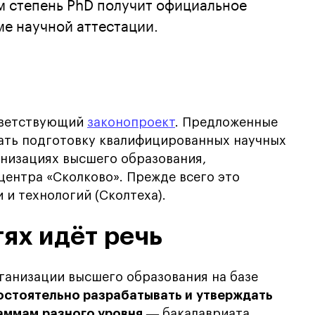
м степень PhD получит официальное
ме научной аттестации.
ответствующий
законопроект
. Предложенные
ать подготовку квалифицированных научных
анизациях высшего образования,
центра «Сколково». Прежде всего это
 и технологий (Сколтеха).
ях идёт речь
ганизации высшего образования на базе
стоятельно разрабатывать и утверждать
раммам
разного уровня
― бакалавриата,