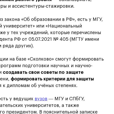
уры и ассистентуры-стажировки.
з закона «Об образовании в РФ», есть у МГУ,
ый университет» или «Национальный
кже у тех учреждений, которые перечислены
дента РФ от 05.07.2021 № 405 (МГТУ имени
 ряда других).
ции на базе «Сколково» смогут формировать
программ подготовки научных и научно-
 и
создавать свои советы по защите
пени,
формировать критерии для защиты
 к дипломам об учёных степенях.
есть у ведущих
вузов
― МГУ и СПбГУ,
тельских университетов, а также
го президентом. В пояснительной записке