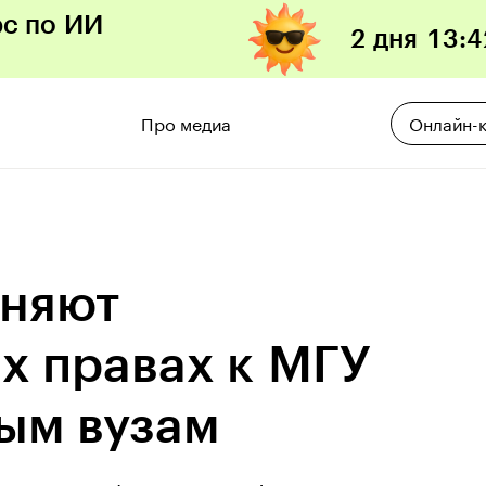
рс по ИИ
2 дня
13
:
4
Про медиа
Онлайн-
вняют
х правах к МГУ
ым вузам