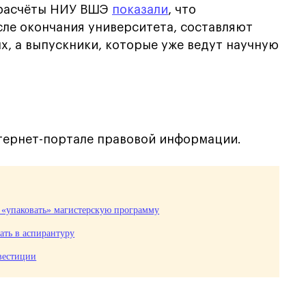
 расчёты НИУ ВШЭ
показали
, что
сле окончания университета, составляют
х, а выпускники, которые уже ведут научную
тернет-портале правовой информации.
т «упаковать» магистерскую программу
ать в аспирантуру
вестиции