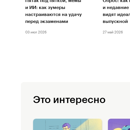
Пятак под пяткой, мемы
Опрос: как
и ИИ: как зумеры
и недавние
настраиваются на удачу
видят идеа
перед экзаменами
выпускной
03 июл 2026
27 май 2026
Это интересно