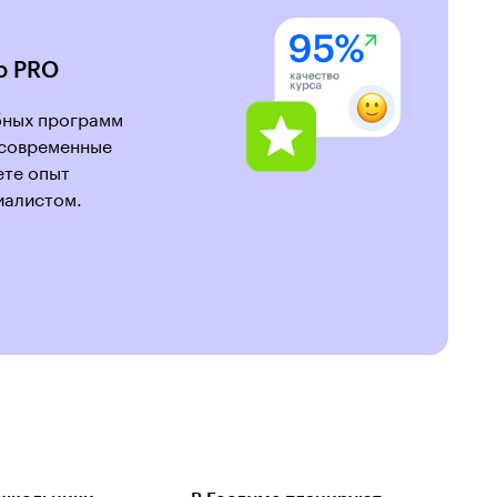
о PRO
бных программ
 современные
ете опыт
иалистом.