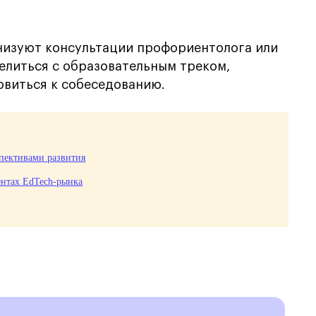
анизуют консультации профориентолога или
елиться с образовательным треком,
овиться к собеседованию.
спективами развития
ентах EdTech-рынка