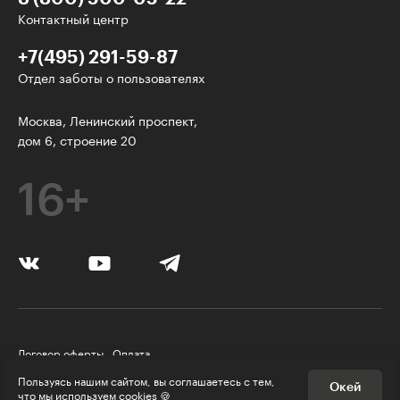
Контактный центр
+7(495) 291-59-87
Отдел заботы о пользователях
Интересное - на почту!
Москва, Ленинский проспект,
дом 6, строение 20
Выберите тему рассылки
и получите 5 бесплатных курсов:
16+
Дизайн
Программирование
Разработка игр
Психология, общество
Договор оферты
Оплата
Менеджмент
Правила пользования Платформой
Пользуясь нашим сайтом, вы соглашаетесь с тем,
Окей
Политика конфиденциальности
© Skillbox, 2026
что
мы используем cookies
🍪