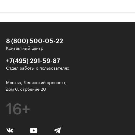
8 (800) 500-05-22
Контактный центр
+7(495) 291-59-87
Отдел заботы о пользователях
Интересное - на почту!
Москва, Ленинский проспект,
дом 6, строение 20
Выберите тему рассылки
и получите 5 бесплатных курсов:
16+
Дизайн
Программирование