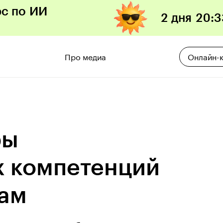
рс по ИИ
2 дня
20
:
3
Про медиа
Онлайн-
ры
х компетенций
зам