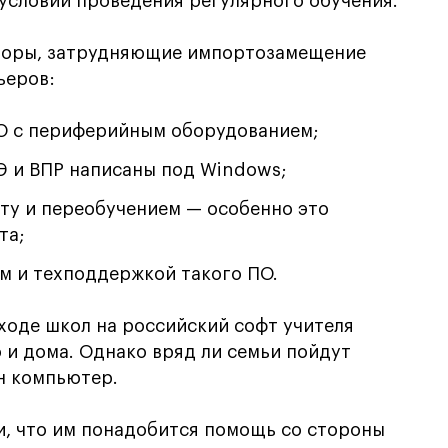
условии проведения регулярного обучения.
кторы, затрудняющие импортозамещение
ьеров:
О с периферийным оборудованием;
Э и ВПР написаны под Windows;
фту и переобучением — особенно это
та;
ем и техподдержкой такого ПО.
ходе школ на российский софт учителя
 и дома. Однако вряд ли семьи пойдут
ин компьютер.
, что им понадобится помощь со стороны