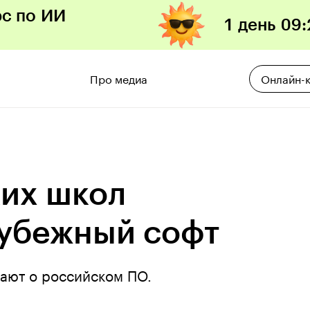
рс по ИИ
1 день
09
:
Про медиа
Онлайн-
ких школ
рубежный софт
нают о российском ПО.