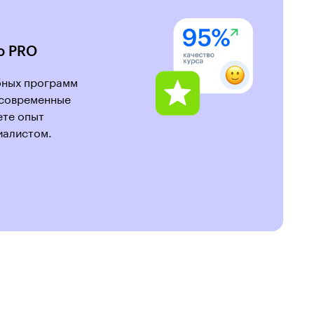
о PRO
бных программ
 современные
ете опыт
иалистом.