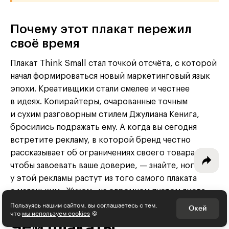
Почему этот плакат пережил
своё время
Интересное - на почту!
Плакат Think Small стал точкой отсчёта, с которой
Выберите тему рассылки
начал формироваться новый маркетинговый язык
и получите 5 бесплатных курсов:
эпохи. Креативщики стали смелее и честнее
в идеях. Копирайтеры, очарованные точным
Дизайн
и сухим разговорным стилем Джулиана Кенига,
бросились подражать ему. А когда вы сегодня
Программирование
встретите рекламу, в которой бренд честно
рассказывает об ограничениях своего товара,
Разработка игр
чтобы завоевать ваше доверие, — знайте, ноги
Психология, общество
у этой рекламы растут из того самого плаката
с маленьким «Жуком» на огромном пустом листе.
Менеджмент
Пользуясь нашим сайтом, вы соглашаетесь с тем,
Окей
что
мы используем cookies
🍪
Маркетинг
Чем плакаты