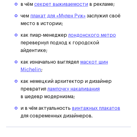
в чём
секрет выживаемости
в рекламе;
чем
плакат для «Мулен Руж»
заслужил своё
место в истории;
как пиар-менеджер
лондонского метро
перевернул подход к городской
айдентике;
как изначально выглядел
маскот шин
Michelin
;
как немецкий архитектор и дизайнер
превратил
лампочку накаливания
в шедевр модернизма;
и в чём актуальность
винтажных плакатов
для современных дизайнеров.