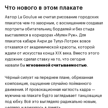
Что нового в этом плакате
Автор La Goulue не считал рисование городских
плакатов чем-то зазорным, с восхищением создавал
портреты обитательниц борделей и без стыда
выставлялся в коридорах «Мулен Руж». Для
плакатов кабаре Анри де Тулуз-Лотрек вовсе
отказался от академической красоты, которой
ждали от искусства конца XIX века. Вместо этого
художник сделал ставку на то, что сегодня
назвали бы
мгновенной считываемостью
.
Чёрный силуэт на переднем плане, обрезанная
композиция, ощущение случайно пойманного
движения. И провокационная наглость кадра —
мужчина на плакате будто заглядывает танцовщице
под юбку. Всё это выглядело радикально новым,
цепляло и врезалось в память.