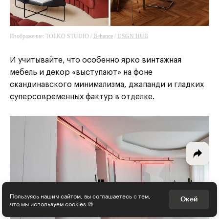
Изображение: TOLKO STUDIO /
Behance
/
DSGN HUB
Интересное - на почту!
И учитывайте, что особенно ярко винтажная
Выберите тему рассылки
мебель и декор «выступают» на фоне
и получите 5 бесплатных курсов:
скандинавского минимализма, джапанди и гладких
суперсовременных фактур в отделке.
Дизайн
Программирование
Разработка игр
Психология, общество
Менеджмент
Пользуясь нашим сайтом, вы соглашаетесь с тем,
Окей
что
мы используем cookies
🍪
Маркетинг