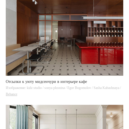
Отсылки к уюту мидсенчури в интерьере кафе
Изображение: kidz studio / sonya plusnina / Egor Bogomolov / Sasha Kabashnaya /
Behance